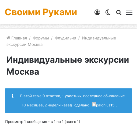
Своими Руками
Войти
Switch
Искат
М
skin
Главная
/
Форумы
/
Флудильня
/
Индивидуальные
экскурсии Москва
Индивидуальные экскурсии
Москва
В этой теме 0 ответов, 1 участник, последнее обновление
10 месяцев, 2 недели назад
сделано
palonius15
.
Просмотр 1 сообщения - с 1 по 1 (всего 1)