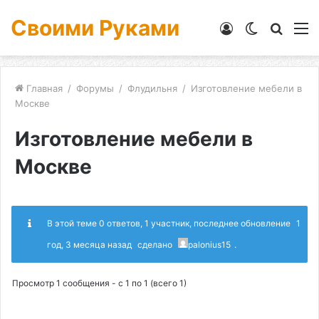
Своими Руками
Войти
Switch
Искат
М
skin
Главная
/
Форумы
/
Флудильня
/
Изготовление мебели в
Москве
Изготовление мебели в
Москве
В этой теме 0 ответов, 1 участник, последнее обновление
1
год, 3 месяца назад
сделано
palonius15
.
Просмотр 1 сообщения - с 1 по 1 (всего 1)