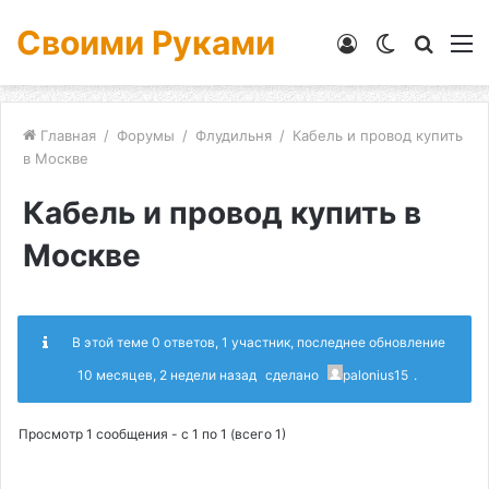
Своими Руками
Войти
Switch
Искат
М
skin
Главная
/
Форумы
/
Флудильня
/
Кабель и провод купить
в Москве
Кабель и провод купить в
Москве
В этой теме 0 ответов, 1 участник, последнее обновление
10 месяцев, 2 недели назад
сделано
palonius15
.
Просмотр 1 сообщения - с 1 по 1 (всего 1)