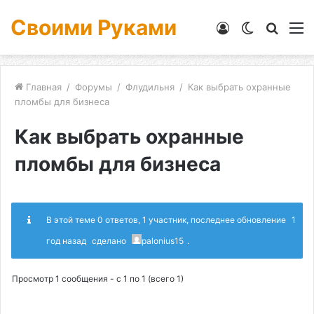
Своими Руками
Войти
Switch
Искат
М
skin
Главная
/
Форумы
/
Флудильня
/
Как выбрать охранные
пломбы для бизнеса
Как выбрать охранные
пломбы для бизнеса
В этой теме 0 ответов, 1 участник, последнее обновление
1
год назад
сделано
palonius15
.
Просмотр 1 сообщения - с 1 по 1 (всего 1)