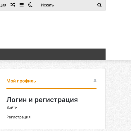
Случайная
Sidebar
Switch
Искать
ция
статья
skin
Мой профиль
Логин и регистрация
Войти
Регистрация