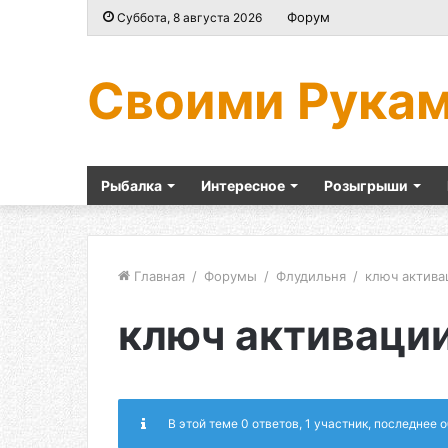
Форум
Суббота, 8 августа 2026
Своими Рука
Рыбалка
Интересное
Розыгрыши
Главная
/
Форумы
/
Флудильня
/
ключ актива
ключ активации
В этой теме 0 ответов, 1 участник, последнее