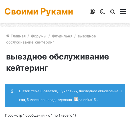
Своими Руками
Войти
Switch
Искат
М
skin
Главная
/
Форумы
/
Флудильня
/
выездное
обслуживание кейтеринг
выездное обслуживание
кейтеринг
В этой теме 0 ответов, 1 участник, последнее обновление
1
год, 5 месяцев назад
сделано
palonius15
.
Просмотр 1 сообщения - с 1 по 1 (всего 1)