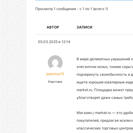
Просмотр 1 сообщения - с 1 по 1 (всего 1)
АВТОР
ЗАПИСИ
05.03.2025 в 12:14
В мире деликатных украшений л
элегантное колье, тонкие серь
palonius15
подчеркнуть своеобычность и до
Участник
ищете хорошие ювелирные изде
market.ru. Площадка может пр
ублаготворят даже самых треб
Магазин j-market.ru — это удоб
покупателей, предлагая исключ
классических торговых центров,