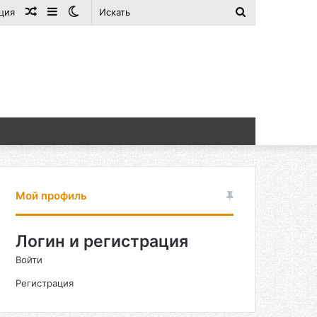
Случайная
Sidebar
Switch
Искать
ция
статья
skin
Мой профиль
Логин и регистрация
Войти
Регистрация