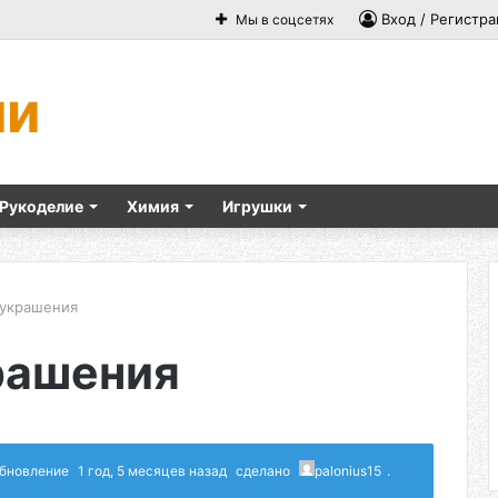
Вход / Регистра
Мы в соцсетях
ми
Рукоделие
Химия
Игрушки
украшения
рашения
 обновление
1 год, 5 месяцев назад
сделано
palonius15
.