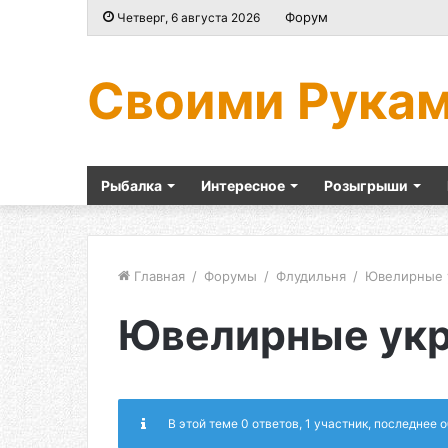
Форум
Четверг, 6 августа 2026
Своими Рука
Рыбалка
Интересное
Розыгрыши
Главная
/
Форумы
/
Флудильня
/
Ювелирные 
Ювелирные ук
В этой теме 0 ответов, 1 участник, последнее