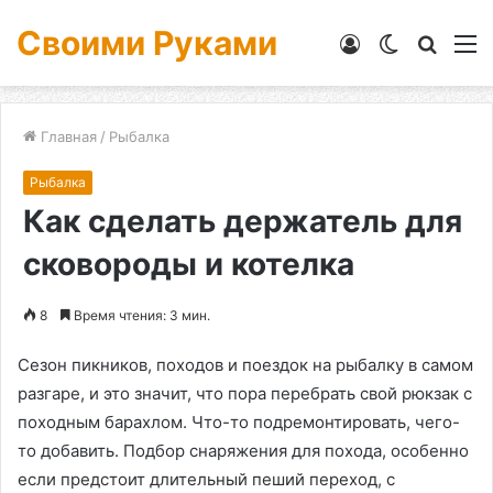
Своими Руками
Войти
Switch
Искат
М
skin
Главная
/
Рыбалка
Рыбалка
Как сделать держатель для
сковороды и котелка
8
Время чтения: 3 мин.
Сезон пикников, походов и поездок на рыбалку в самом
разгаре, и это значит, что пора перебрать свой рюкзак с
походным барахлом. Что-то подремонтировать, чего-
то добавить. Подбор снаряжения для похода, особенно
если предстоит длительный пеший переход, с