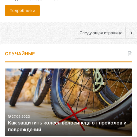
Подробнее »
Следующая страница
СЛУЧАЙНЫЕ
Как
защитить
колеса
велосипеда
от
проколов
и
повреждений
27.09.2023
Как защитить колеса велосипеда от проколов и
повреждений