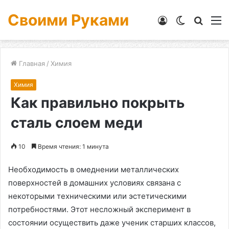
Своими Руками
Войти
Switch
Искат
М
skin
Главная
/
Химия
Химия
Как правильно покрыть
сталь слоем меди
10
Время чтения: 1 минута
Необходимость в омеднении металлических
поверхностей в домашних условиях связана с
некоторыми техническими или эстетическими
потребностями. Этот несложный эксперимент в
состоянии осуществить даже ученик старших классов,