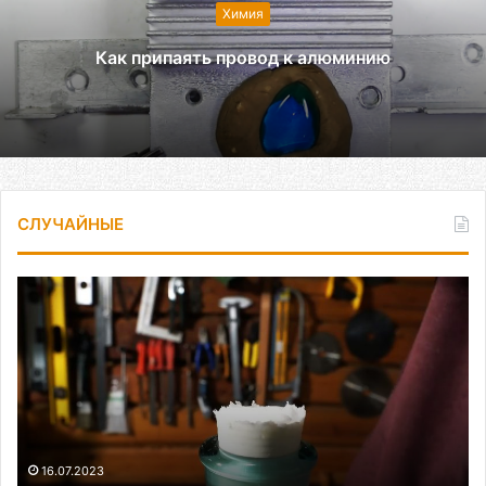
Химия
Как припаять провод к алюминию
СЛУЧАЙНЫЕ
Как
сделать
пробку
для
бутыли
16.07.2023