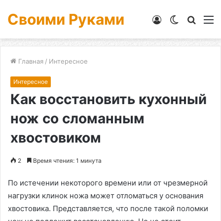
Своими Руками
Войти
Switch
Искат
М
skin
Главная
/
Интересное
Интересное
Как восстановить кухонный
нож со сломанным
хвостовиком
2
Время чтения: 1 минута
По истечении некоторого времени или от чрезмерной
нагрузки клинок ножа может отломаться у основания
хвостовика. Представляется, что после такой поломки