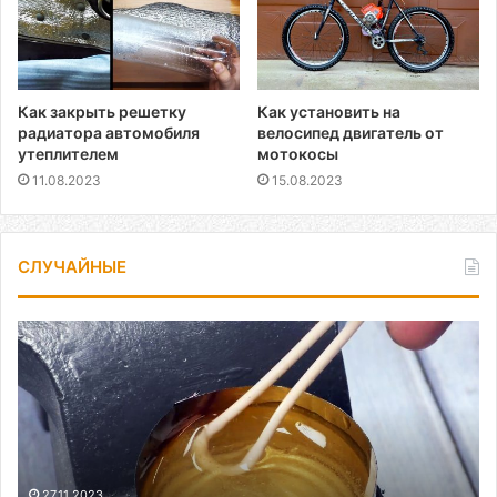
Как закрыть решетку
Как установить на
радиатора автомобиля
велосипед двигатель от
утеплителем
мотокосы
11.08.2023
15.08.2023
СЛУЧАЙНЫЕ
Как
сделать
мощный
супер
клей
за
несколько
минут
27.11.2023