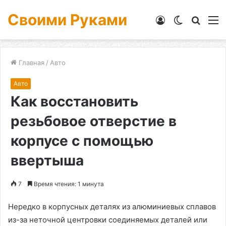
Своими Руками
Войти
Switch
Искат
М
skin
Главная
/
Авто
Авто
Как восстановить
резьбовое отверстие в
корпусе с помощью
ввертыша
7
Время чтения: 1 минута
Нередко в корпусных деталях из алюминиевых сплавов
из-за неточной центровки соединяемых деталей или