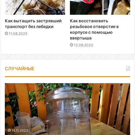
Как вытащить застрявший
Как восстановить
транспорт без лебедки
резьбовое отверстие в
корпусе с помощью
11.08.2023
ввертыша
12.08.2023
СЛУЧАЙНЫЕ
Как
легко
отмыть
20
литровую
бутыль
от
грязи
14.11.2023