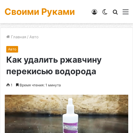
Своими Руками
Войти
Switch
Искат
М
skin
Главная
/
Авто
Авто
Как удалить ржавчину
перекисью водорода
1
Время чтения: 1 минута