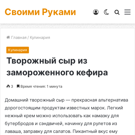
Своими Руками
Войти
Switch
Искат
М
skin
Главная
/
Кулинария
Кулинария
Творожный сыр из
замороженного кефира
3
Время чтения: 1 минута
Домашний творожный сыр — прекрасная альтернатива
дорогостоящим продуктам известных марок. Легкий
нежный крем можно использовать как намазку для
бутербродов и сэндвичей, начинку для рулетов из
лаваша, заправку для салатов. Пикантный вкус ему