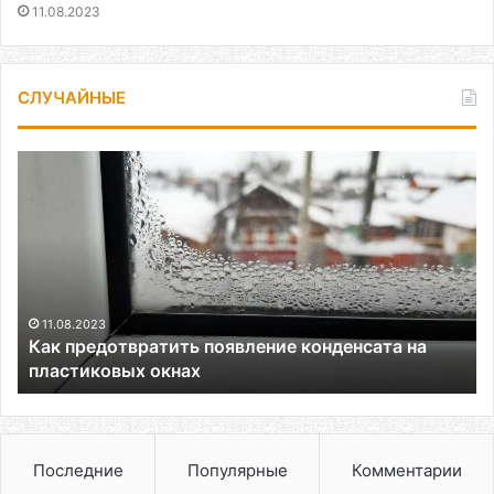
11.08.2023
СЛУЧАЙНЫЕ
Как
предотвратить
появление
конденсата
на
пластиковых
окнах
11.08.2023
Как предотвратить появление конденсата на
пластиковых окнах
Последние
Популярные
Комментарии