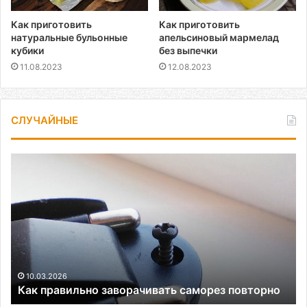
Как приготовить
Как приготовить
натуральные бульонные
апельсиновый мармелад
кубики
без выпечки
11.08.2023
12.08.2023
СЛУЧАЙНЫЕ
Как
правильно
заворачивать
саморез
повторно
10.03.2026
Как правильно заворачивать саморез повторно