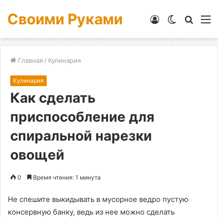
Своими Руками
Войти
Switch
Искат
М
skin
Главная
/
Кулинария
Кулинария
Как сделать
приспособление для
спиральной нарезки
овощей
0
Время чтения: 1 минута
Не спешите выкидывать в мусорное ведро пустую
консервную банку, ведь из нее можно сделать