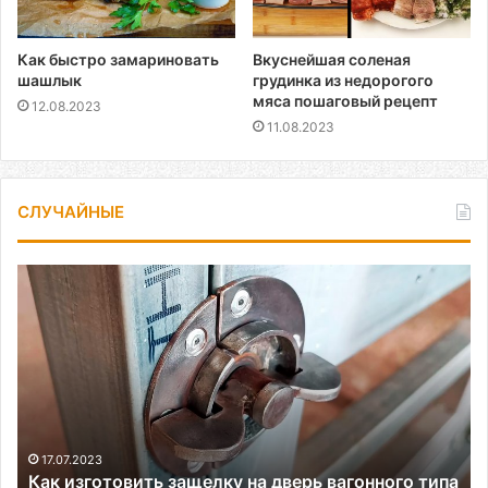
Как быстро замариновать
Вкуснейшая соленая
шашлык
грудинка из недорогого
мяса пошаговый рецепт
12.08.2023
11.08.2023
СЛУЧАЙНЫЕ
Как
изготовить
защелку
на
дверь
вагонного
типа
17.07.2023
Как изготовить защелку на дверь вагонного типа