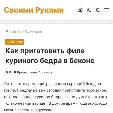
Своими Руками
Войти
Switch
Искат
М
skin
Главная
/
Кулинария
Кулинария
Как приготовить филе
куриного бедра в беконе
0
Время чтения: 1 минута
Лето — это время для различных вариаций блюд на
гриле. Предлагаю вам сегодня приготовить ароматное,
нежное, сочное куриное бедро. Но не думайте, что это
только летний вариант. В другое время года это блюдо
можно запечь и в духовке.