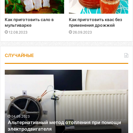
Как приготовить сало в
Как приготовить квас без
мультиварке
применения дрожжей
12.08.2023
26.09.2023
СЛУЧАЙНЫЕ
Альтернативный
метод
отопления
при
помощи
электродвигателя
04.09.2023
Альтернативный метод отопления при помощи
электродвигателя