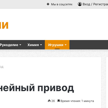
Вход / Регистра
Мы в соцсетях
ми
Рукоделие
Химия
Игрушки
од
инейный привод
26
Время чтения: 1 минута