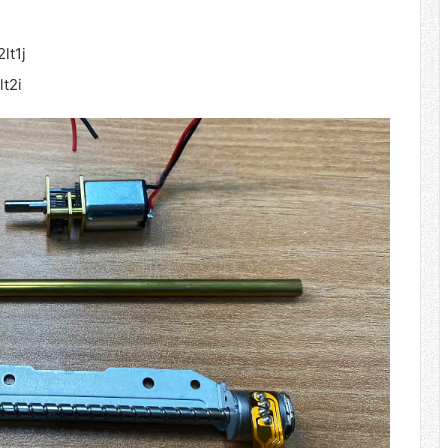
lt1j
t2i