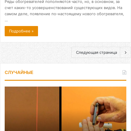
Ряды обогревателей пополняются часто, но, в основном, за
счет каких-то усовершенствований существующих видов. На
самом деле, появление по-настоящему нового обогревателя,
…
Подробнее »
Следующая страница
СЛУЧАЙНЫЕ
Как
сделать
лазерный
уровень
из
лазерной
указки