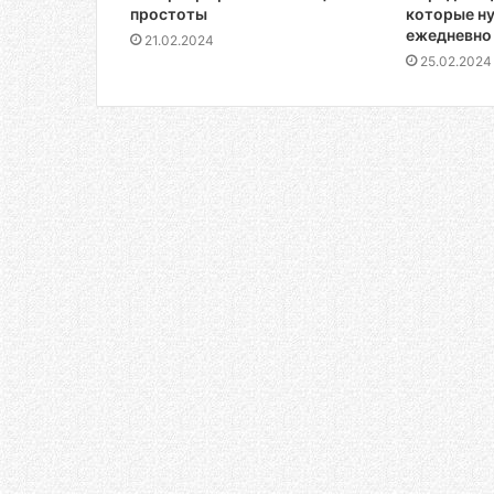
простоты
которые н
Как визуально увеличить комнату
ежедневно
21.02.2024
25.02.2024
01.03.2024
Неприхотливые комнатные растения
01.03.2024
Кашпо для цветов своими руками М
29.02.2024
Светильник своими руками – светя
29.02.2024