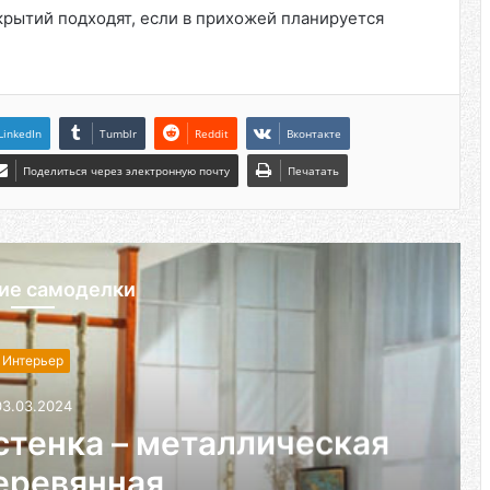
окрытий подходят, если в прихожей планируется
LinkedIn
Tumblr
Reddit
Вконтакте
Поделиться через электронную почту
Печатать
ие самоделки
Интерьер
03.03.2024
стенка – металлическая
еревянная