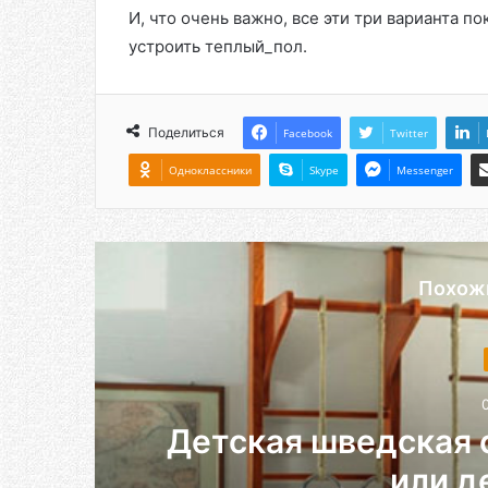
И, что очень важно, все эти три варианта п
устроить теплый_пол.
Поделиться
Facebook
Twitter
Одноклассники
Skype
Messenger
Похож
Детская шведская 
или д