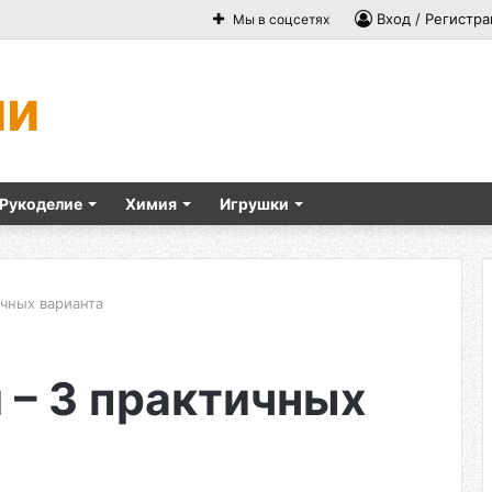
Вход / Регистра
Мы в соцсетях
ми
Рукоделие
Химия
Игрушки
ичных варианта
 – 3 практичных