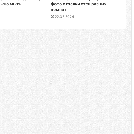
ужно мыть
фото отделки стен разных
комнат
22.02.2024
 для коридора
астер класс
щийся ананас из пластиковых бутылок