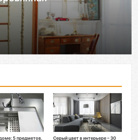
ческая или деревянная
ьность
ящиков
доме: 5 предметов,
Серый цвет в интерьере – 30