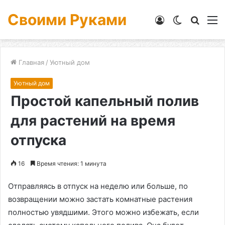
Своими Руками
Войти
Switch
Искат
М
skin
Главная
/
Уютный дом
Уютный дом
Простой капельный полив
для растений на время
отпуска
16
Время чтения: 1 минута
Отправляясь в отпуск на неделю или больше, по
возвращении можно застать комнатные растения
полностью увядшими. Этого можно избежать, если