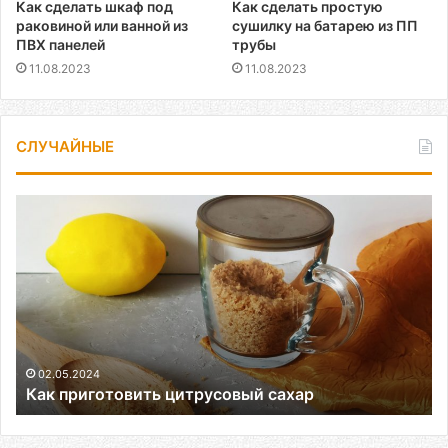
Как сделать шкаф под
Как сделать простую
раковиной или ванной из
сушилку на батарею из ПП
ПВХ панелей
трубы
11.08.2023
11.08.2023
СЛУЧАЙНЫЕ
Как
приготовить
цитрусовый
сахар
02.05.2024
Как приготовить цитрусовый сахар