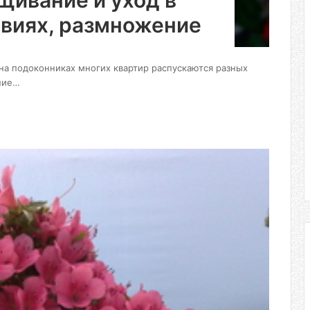
щивание и уход в
виях, размножение
 на подоконниках многих квартир распускаются разных
ние…