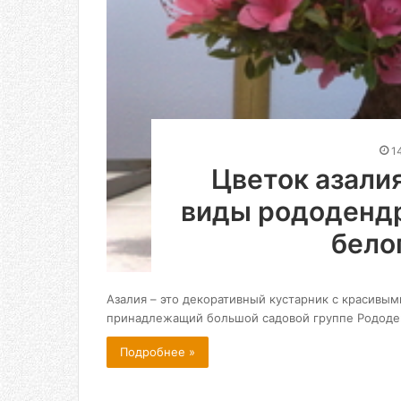
1
Цветок азалия
виды рододенд
бело
Азалия – это декоративный кустарник с красивы
принадлежащий большой садовой группе Рододен
Подробнее »