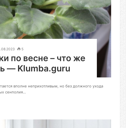
1.08.2023
5
и по весне – что же
ь — Klumba.guru
итается вполне неприхотливым, но без должного ухода
рых сенполия…