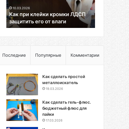
его
10.03.2026
от
Как при клейки кромки ЛДСП
влаги
защитить его от влаги
Последние
Популярные
Комментарии
Как сделать простой
металлоискатель
19.03.2026
Как сделать гель-флюс.
бюджетный флюс для
пайки
17.03.2026