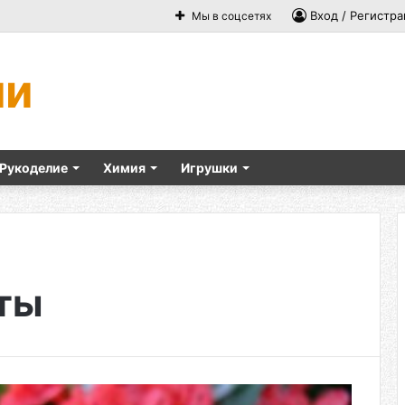
Вход / Регистра
Мы в соцсетях
ми
Рукоделие
Химия
Игрушки
ты