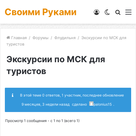
Своими Руками
Войти
Switch
Искат
М
skin
Главная
/
Форумы
/
Флудильня
/
Экскурсии по МСК для
туристов
Экскурсии по МСК для
туристов
В этой теме 0 ответов, 1 участник, последнее обновление
9 месяцев, 3 недели назад
сделано
palonius15
.
Просмотр 1 сообщения - с 1 по 1 (всего 1)