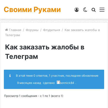
Своими Руками
Войти
Switch
Искат
М
skin
Главная
/
Форумы
/
Флудильня
/
Как заказать жалобы в
Телеграм
Как заказать жалобы в
Телеграм
В этой теме 0 ответов, 1 участник, последнее обновление
9 месяцев назад
сделано
sonnick84
.
Просмотр 1 сообщения - с 1 по 1 (всего 1)