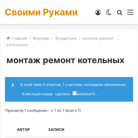
Своими Руками
Войти
Switch
Искат
М
skin
Главная
/
Форумы
/
Флудильня
/
монтаж ремонт
котельных
монтаж ремонт котельных
В этой теме 0 ответов, 1 участник, последнее обновление
8 месяцев назад
сделано
palonius15
.
Просмотр 1 сообщения - с 1 по 1 (всего 1)
АВТОР
ЗАПИСИ