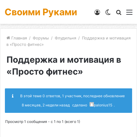
Своими Руками
Войти
Switch
Искат
М
skin
Главная
/
Форумы
/
Флудильня
/
Поддержка и мотивация
в «Просто фитнес»
Поддержка и мотивация в
«Просто фитнес»
В этой теме 0 ответов, 1 участник, последнее обновление
8 месяцев, 2 недели назад
сделано
palonius15
.
Просмотр 1 сообщения - с 1 по 1 (всего 1)