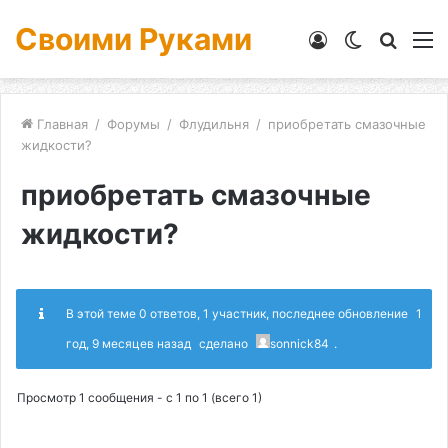
Своими Руками
Войти
Switch
Искат
М
skin
Главная
/
Форумы
/
Флудильня
/
приобретать смазочные
жидкости?
приобретать смазочные
жидкости?
В этой теме 0 ответов, 1 участник, последнее обновление
1
год, 9 месяцев назад
сделано
sonnick84
.
Просмотр 1 сообщения - с 1 по 1 (всего 1)