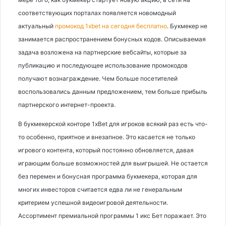
соответствующих порталах появляется новомодный
актуальный
промокод 1xbet на сегодня бесплатно
. Букмекер не
занимается распространением бонусных кодов. Описываемая
задача возложена на партнерские вебсайты, которые за
публикацию и последующее использование промокодов
получают вознаграждение. Чем больше посетителей
воспользовались данным предложением, тем больше прибыль
партнерского интернет-проекта.
В букмекерской конторе 1xBet для игроков всякий раз есть что-
то особенно, приятное и внезапное. Это касается не только
игрового контента, который постоянно обновляется, давая
играющим больше возможностей для выигрышей. Не остается
без перемен и бонусная программа букмекера, которая для
многих инвесторов считается едва ли не генеральным
критерием успешной видеоигровой деятельности.
Ассортимент премиальной программы 1 икс Бет поражает. Это