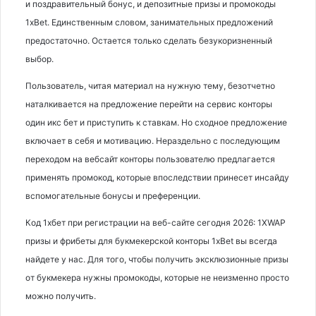
и поздравительный бонус, и депозитные призы и промокоды
1xBet. Единственным словом, занимательных предложений
предостаточно. Остается только сделать безукоризненный
выбор.
Пользователь, читая материал на нужную тему, безотчетно
наталкивается на предложение перейти на сервис конторы
один икс бет и приступить к ставкам. Но сходное предложение
включает в себя и мотивацию. Нераздельно с последующим
переходом на вебсайт конторы пользователю предлагается
применять промокод, которые впоследствии принесет инсайду
вспомогательные бонусы и преференции.
Код 1хбет при регистрации на веб-сайте сегодня 2026: 1XWAP
призы и фрибеты для букмекерской конторы 1xBet вы всегда
найдете у нас. Для того, чтобы получить эксклюзионные призы
от букмекера нужны промокоды, которые не неизменно просто
можно получить.