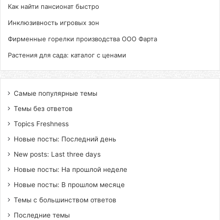
Как найти пансионат быстро
Инклюзивность игровых зон
Фирменные горелки производства ООО Фарта
Растения для сада: каталог с ценами
Самые популярные темы
Темы без ответов
Topics Freshness
Новые посты: Последний день
New posts: Last three days
Новые посты: На прошлой неделе
Новые посты: В прошлом месяце
Темы с большинством ответов
Последние темы