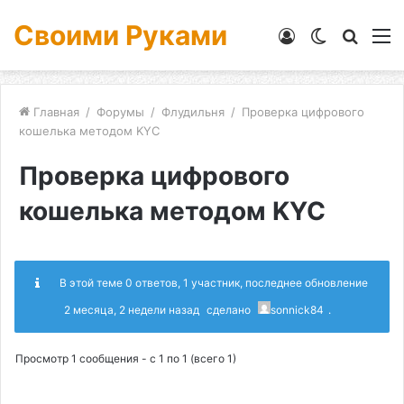
Своими Руками
Войти
Switch
Искат
М
skin
Главная
/
Форумы
/
Флудильня
/
Проверка цифрового
кошелька методом KYC
Проверка цифрового
кошелька методом KYC
В этой теме 0 ответов, 1 участник, последнее обновление
2 месяца, 2 недели назад
сделано
sonnick84
.
Просмотр 1 сообщения - с 1 по 1 (всего 1)