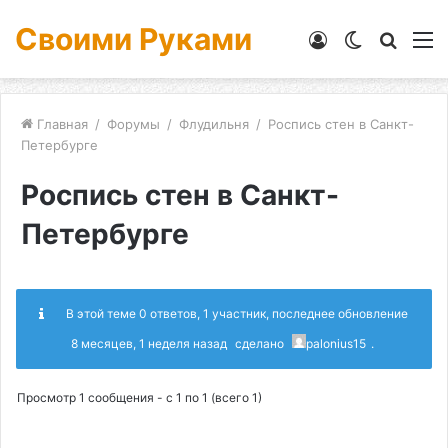
Своими Руками
Войти
Switch
Искат
М
skin
Главная
/
Форумы
/
Флудильня
/
Роспись стен в Санкт-
Петербурге
Роспись стен в Санкт-
Петербурге
В этой теме 0 ответов, 1 участник, последнее обновление
8 месяцев, 1 неделя назад
сделано
palonius15
.
Просмотр 1 сообщения - с 1 по 1 (всего 1)