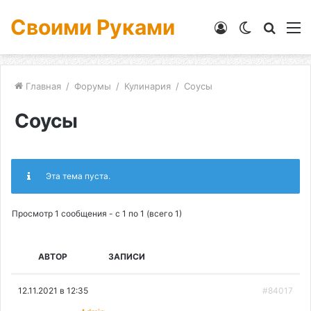
Своими Руками
Войти
Switch
Искат
М
skin
Главная
/
Форумы
/
Кулинария
/
Соусы
Соусы
Эта тема пуста.
Просмотр 1 сообщения - с 1 по 1 (всего 1)
АВТОР
ЗАПИСИ
12.11.2021 в 12:35
#84017