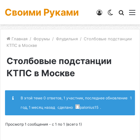
Своими Руками
Войти
Switch
Искат
М
skin
Главная
/
Форумы
/
Флудильня
/
Столбовые подстанции
КТПС в Москве
Столбовые подстанции
КТПС в Москве
В этой теме 0 ответов, 1 участник, последнее обновление
1
год, 1 месяц назад
сделано
palonius15
.
Просмотр 1 сообщения - с 1 по 1 (всего 1)