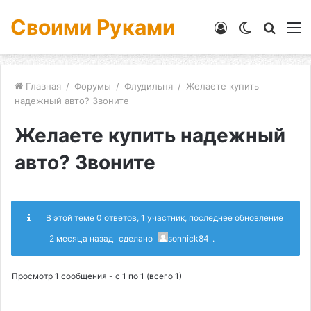
Своими Руками
Войти
Switch
Искат
М
skin
Главная
/
Форумы
/
Флудильня
/
Желаете купить
надежный авто? Звоните
Желаете купить надежный
авто? Звоните
В этой теме 0 ответов, 1 участник, последнее обновление
2 месяца назад
сделано
sonnick84
.
Просмотр 1 сообщения - с 1 по 1 (всего 1)