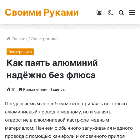
Своими Руками
Войти
Switch
Искат
М
skin
Главная
/
Электроника
Электроника
Как паять алюминий
надёжно без флюса
10
Время чтения: 1 минута
Предлагаемым способом можно припаять не только
алюминиевый провод к медному, но и запаять
отверстие в алюминиевой кастрюле медным
материалом. Начнем с обычного залуживания медного
провода с помощью канифоли и оловянного припоя