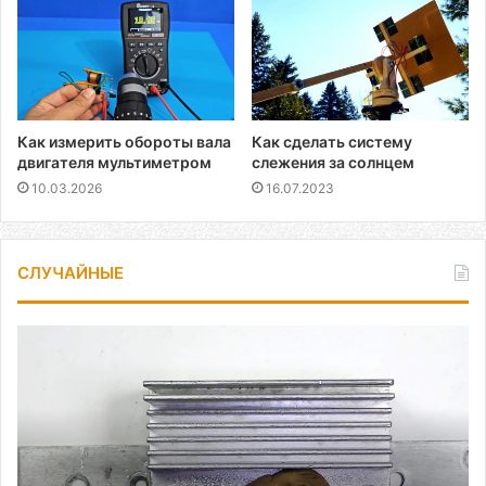
Как измерить обороты вала
Как сделать систему
двигателя мультиметром
слежения за солнцем
10.03.2026
16.07.2023
СЛУЧАЙНЫЕ
Как
припаять
провод
к
алюминию