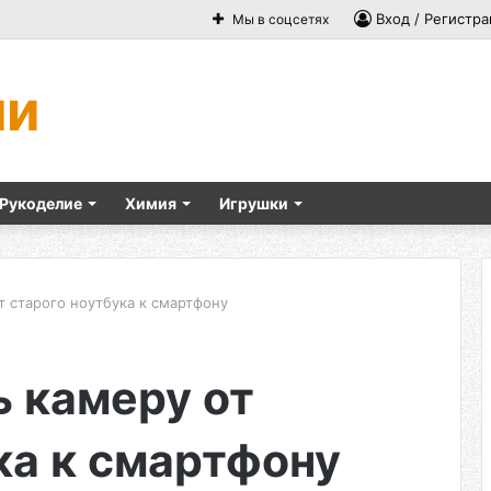
Вход / Регистра
Мы в соцсетях
ми
Рукоделие
Химия
Игрушки
т старого ноутбука к смартфону
 камеру от
ка к смартфону