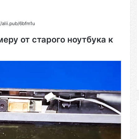
alii.pub/6bfm1u
еру от старого ноутбука к