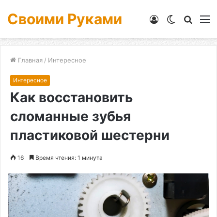
Своими Руками
Войти
Switch
Искат
М
skin
Главная
/
Интересное
Интересное
Как восстановить
сломанные зубья
пластиковой шестерни
16
Время чтения: 1 минута