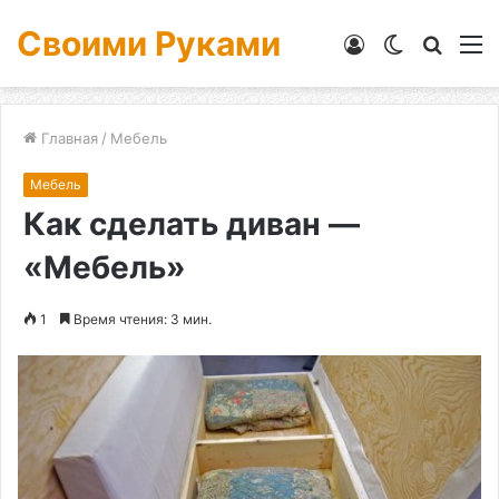
Своими Руками
Войти
Switch
Искат
М
skin
Главная
/
Мебель
Мебель
Как сделать диван —
«Мебель»
1
Время чтения: 3 мин.