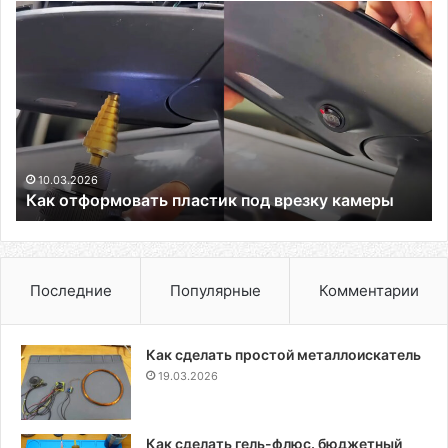
Как
отформовать
пластик
под
врезку
камеры
10.03.2026
Как отформовать пластик под врезку камеры
Последние
Популярные
Комментарии
Как сделать простой металлоискатель
19.03.2026
Как сделать гель-флюс. бюджетный