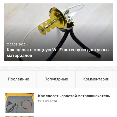
Как
сделать
мощную
Wi-
Fi
антенну
из
доступных
27.09.2023
Как сделать мощную Wi-Fi антенну из доступных
материалов
материалов
Последние
Популярные
Комментарии
Как сделать простой металлоискатель
19.03.2026