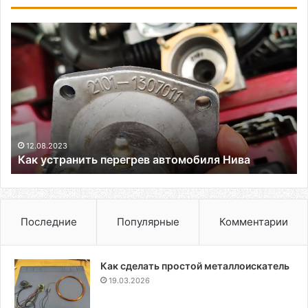
Как
устранить
перегрев
автомобиля
Нива
12.08.2023
Как устранить перегрев автомобиля Нива
Последние
Популярные
Комментарии
Как сделать простой металлоискатель
19.03.2026