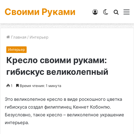
Своими Руками
Войти
Switch
Искат
М
skin
Главная
/
Интерьер
Интерьер
Кресло своими руками:
гибискус великолепный
1
Время чтения: 1 минута
Это великолепное кресло в виде роскошного цветка
гибискуса создал филиппинец Кеннет Кобонпю.
Безусловно, такое кресло – великолепное украшение
интерьера.