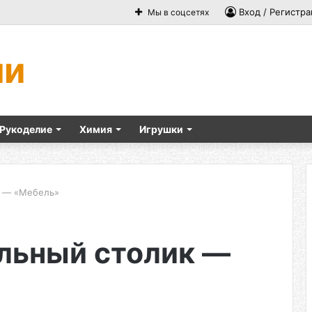
Вход / Регистра
Мы в соцсетях
ми
Рукоделие
Химия
Игрушки
к — «Мебель»
льный столик —