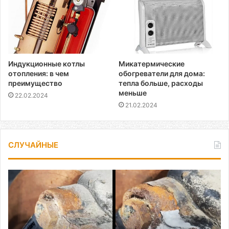
Индукционные котлы
Микатермические
отопления: в чем
обогреватели для дома:
преимущество
тепла больше, расходы
меньше
22.02.2024
21.02.2024
СЛУЧАЙНЫЕ
Как
открутить
прикипевший
болт